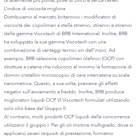
di alternative più pulite, prive di zinco e senza ceneri.
L’indice di viscosità migliora
Distribuiamo al mercato britannico i modificatori di
viscosità dei copolimeri a stella stirenici, stirenici e stirenici
della gamma Viscotech di BRB International. Inoltre, BRB
ha sviluppato la sua gamma Viscotech con una
combinazione di vantaggi tecnici sin dall’inizio. Ad
esempio, BRB seleziona copolimeri olefinici (OCP) con
strutture a catena che riducono al minimo la formazione di
domini cristallini microscopici di cera intercatena su scala
nanometrica. Questo, a sua volta, previene gli effetti
negativi sull’avviamento a freddo. Inoltre, BRB produce
miglioratori liquidi OCP VI Viscotech formulati utilizzando
solo olio base del Gruppo II.
Al contrario, molti prodotti OCP liquidi della concorrenza
utilizzano il gruppo I. Per gli oli motore multigrado, dove si
applicano severi requisiti di prestazione, forniamo